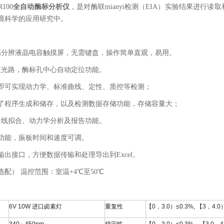
R100
全自动酶标分析仪
，是对酶联mianyi检测（
EIA
）实验结果进行读取
境科学的应用研究中。
高分辨液晶电容触摸屏，无需键盘，操作简单直观，易用。
直光路，酶标孔中心自动定位功能。
即可实现动力学、标准曲线、定性、质控等检测；
了程序生成和储存，以及检测数据存储功能，存储容量大；
曲线拟合、动力学分析及报告功能。
功能，振板时间和速度可调。
输出接口，方便数据传输和处理导出到
Excel
。
选配）
温控范围：室温
+4℃
至
50℃
6V 10W
进口卤素灯
重复性
【
0
，
3.0
）
≤0.3%,
【
3
，
4.0