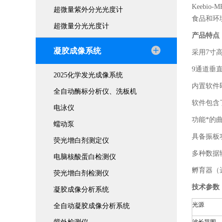
Keebio-M
超微量紫外分光光度计
食品和环
超微量分光光度计
产品特点
凝胶成像系统
采用
7
寸
9
通道垂
2025化学发光成像系统
内置软件
全自动酶标分析仪、洗板机
软件包含
电泳仪
功能*的
蠕动泵
具备振板
荧光增白剂测定仪
多种数据
电脑核酸蛋白检测仪
孵育器（
荧光增白剂检测仪
技术参数
凝胶成像分析系统
光源
全自动凝胶成像分析系统