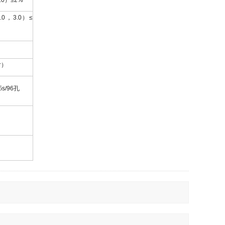
.0
）
≤2%
.0
，
3.0
）
≤
片）
5
s/96
孔