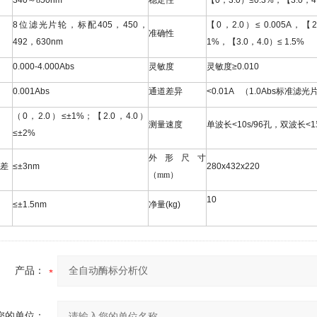
340
～
8
50nm
稳定性
【
0
，
3.0
）
≤0.3%
，【
3.0
，
4
8
位滤光片轮，标配
405
，
450
，
【
0
，
2.0
）
≤ 0.005A
，【
2
准确性
492
，
630nm
1%
，【
3.0
，
4.0
）
≤ 1.5%
0.000-4.000Abs
灵敏度
灵敏度
≥0.010
0.001Abs
通道差异
<0.01A
（
1.0Abs
标准滤光
（
0
，
2.0
）
≤±1%
；【
2.0
，
4.0
）
测量速度
单波长
<10s/96
孔，双波长
<1
≤±2%
外形尺寸
差
≤±3nm
280x432x220
（
mm
）
10
≤±1.5nm
净量
(kg)
产品：
您的单位：