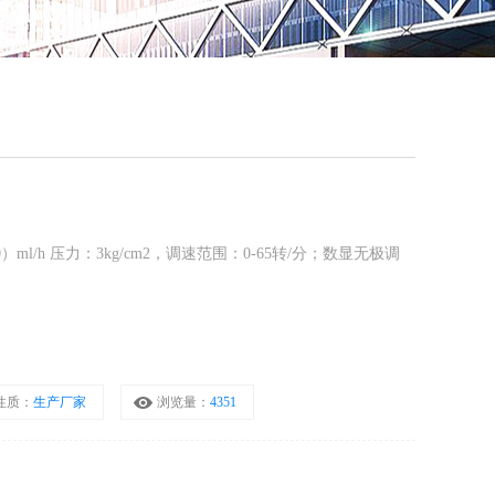
QQ
在线咨
0）ml/h 压力：3kg/cm2，调速范围：0-65转/分；数显无极调
性质：
生产厂家
浏览量：
4351