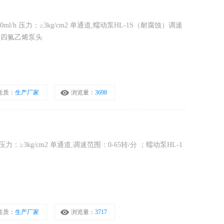
ml/h 压力：≥3kg/cm2 单通道,蠕动泵HL-1S（耐腐蚀）调速
聚四氟乙烯泵头
询
性质：
生产厂家
浏览量：
3698
 压力：≥3kg/cm2 单通道,调速范围：0-65转/分 ；蠕动泵HL-1
性质：
生产厂家
浏览量：
3717