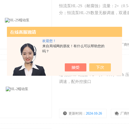
恒流泵HL-2S（耐腐蚀）流量：2×（0.5—9
分；恒流泵HL-2S数显无极调速，双通
欢迎您！
更新时间：
2024-10-26
厂商
来自局域网的朋友！有什么可以帮助您的
吗？
HL-2蠕动泵
蠕动泵HL-2流量：2×（1—900）ml/h
调速，配外控接口
更新时间：
2024-10-26
厂商