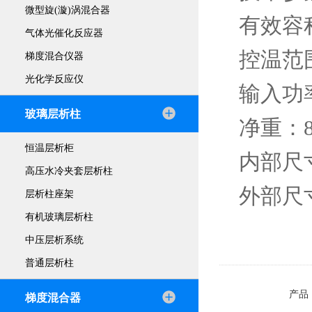
微型旋(漩)涡混合器
有效容积
气体光催化反应器
控温范围
梯度混合仪器
光化学反应仪
输入功率
玻璃层析柱
净重：8
恒温层析柜
内部尺寸
高压水冷夹套层析柱
外部尺寸
层析柱座架
有机玻璃层析柱
中压层析系统
普通层析柱
产品
梯度混合器