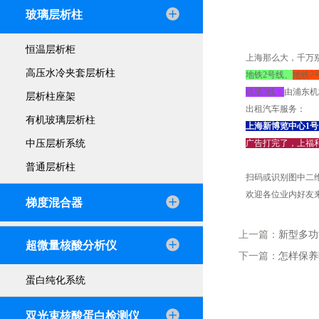
玻璃层析柱
恒温层析柜
上海那么大，千万
高压水冷夹套层析柱
地铁2号线、
地铁7
机场3线：
由浦东机
层析柱座架
出租汽车服务：
有机玻璃层析柱
上海新博览中心1号
中压层析系统
广告打完了，上福利
普通层析柱
扫码或识别图中二维
欢迎各位业内好友
梯度混合器
上一篇：
新型多功
超微量核酸分析仪
下一篇：
怎样保养
蛋白纯化系统
双光束核酸蛋白检测仪