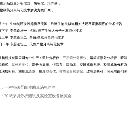
生物药品质量分析仪器、酶标仪、培养基；
生物制药分离纯化技术解决方案厂商；
6日上午 生物制药发展趋势及美国、欧洲生物类似物相关法规及审批程序的学术报告
6日下午 专题论坛一 抗体/ 疫苗生物大分子分离纯化技术
7日上午 专题论坛二 蛋白/多肽分离纯化技术
 7日下午 专题论坛三 天然产物分离纯化技术
嘉鹏科技有限公司专业生产：紫外分析仪、
三用紫外分析仪
、暗箱式紫外分析仪、暗
暗箱式、
紫外检测仪
、部分收集器、恒流泵、蠕动泵、凝胶成像系统、凝胶成像分析
玻璃层析柱、梯度混合器、梯度混合仪、
核酸蛋白检测仪
、玻璃层析柱、荧光增白剂
篇：
一种特殊蛋白质助真涡虫再生
篇：
2018深圳分析测试及实验室设备展览会