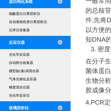
一般常
蛋白纯化系统
的总核
核酸蛋白分离层析仪
件
,
先将
自动液相色谱分离层析仪
以方便
记录仪采集器
知
DNA
反应仪器
3.
密度
光化学反应器
在分子生
自动部分收集器
菌体蛋
微型旋(漩)涡混合器
生物分
气体光催化反应器
梯度混合仪器
胶成像
光化学反应仪
4.PCR
定
玻璃层析柱