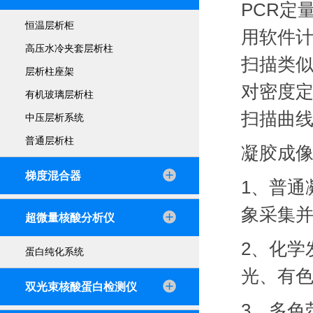
PCR
定
恒温层析柜
用软件
高压水冷夹套层析柱
扫描类
层析柱座架
对密度
有机玻璃层析柱
扫描曲
中压层析系统
普通层析柱
凝胶成
梯度混合器
1、
普通
象采集
超微量核酸分析仪
2、
化学
蛋白纯化系统
光、有
双光束核酸蛋白检测仪
3、
多色