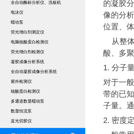
的凝胶
全自动酶标分析仪、洗板机
电泳仪
像的分析
蠕动泵
位置、
荧光增白剂测定仪
从整
电脑核酸蛋白检测仪
酸、多
荧光增白剂检测仪
凝胶成像分析系统
1.
分子
全自动凝胶成像分析系统
对于一
紫外检测仪
核酸蛋白检测仪
带的已
多通道数显蠕动泵
子量。
数显恒流泵
2.
密度
蓝光切胶仪