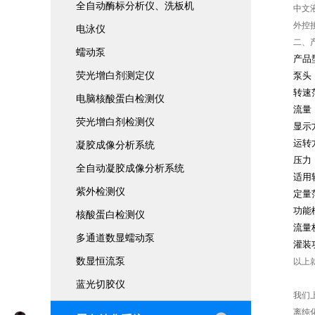
全自动酶标分析仪、洗板机
中文
外控
电泳仪
二、
蠕动泵
产品
荧光增白剂测定仪
泵头
转速
电脑核酸蛋白检测仪
流量
荧光增白剂检测仪
显示
运转
凝胶成像分析系统
压力
全自动凝胶成像分析系统
适用
紫外检测仪
定量
功能
核酸蛋白检测仪
流量
多通道数显蠕动泵
灌装
数显恒流泵
以上
蓝光切胶仪
我们
离纯