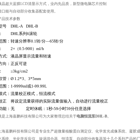
液晶超大蓝膜LCD清显示方式，业内先品质，新型微电脑芯片控制
接口能与自动部分收集器配套使用。
产品技术参数
型号
DHL-A
DHL-B
：
DHL系列6滚轮
范围：
转速分辨率0.1转/分—65转/分
：
2×（0.5-900）ml/h
方式:
液晶屏显示流量和转速
方向：
正反可逆
：
≥3kg/cm2
软管：
Ø 1.2*3、3*5mm
范围：
1-9999ml或1-99.99L
模式：
流量校正模式，恒流模式
校正
将设定流量获得的实际流量值输入，自动进行流量校正
功能：
无
定时休眠：1秒-59小时59分任意选择
就是上海嘉鹏科技有限公司为大家整理总结关于
电脑恒流泵DHL-B
。
上海嘉鹏科技有限公司是专业生产超微量核酸蛋白测定仪、化学发光成像系统、凝胶
化系统、光化学反应仪、旋涡混合器、恒流泵、自动部分收集器等十几个系列产品的