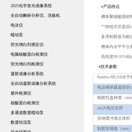
2025化学发光成像系统
♦产品特点
全自动酶标分析仪、洗板机
槽体聚碳酸脂材
电泳仪
**按钮式开盖
蠕动泵
多用制胶器为耐
荧光增白剂测定仪
槽体内水平平台
电脑核酸蛋白检测仪
高纯度
99.95%
铂
荧光增白剂检测仪
♦
技术参数
凝胶成像分析系统
Keebio-HE
11
0
水平
全自动凝胶成像分析系统
电泳槽承载凝胶的z
紫外检测仪
制胶托盘种类（
m
核酸蛋白检测仪
zui大电压负荷
多通道数显蠕动泵
容纳缓冲液总体积
数显恒流泵
制胶架规格（
mm