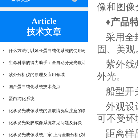
像和图像
Article
♦产品
技术文章
采用全
固、美观
什么方法可以延长蛋白纯化系统的使用寿命
紫外线
2026-06-25
生命科学的得力助手：全自动分光光度计在
外光。
紫外分析仪的原理及应用领域
2026-04-10
国产蛋白纯化系统技术亮点
2026-03-06
船型开
蛋白纯化系统
2026-02-28
外观设
化学发光成像系统的发展情况应注意的事项
2026-02-11
可不受环
化学发光凝胶成像系统常见问题及解决
2026-02-11
距离样
化学发光成像系统厂家 上海金鹏分析仪器
2026-02-06