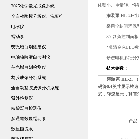
体积小、重量轻、性
2025化学发光成像系统
灌装泵
HL-2F
性
全自动酶标分析仪、洗板机
采用全封闭环保
电泳仪
蠕动泵
80
°斜角控制面
荧光增白剂测定仪
*极清金色
LED
数
电脑核酸蛋白检测仪
步进电机多细分
荧光增白剂检测仪
技术参数：
凝胶成像分析系统
灌装泵
HL-2F
（
码管
0.4
英寸显示转速
全自动凝胶成像分析系统
式，转速显示，顶置
紫外检测仪
核酸蛋白检测仪
多通道数显蠕动泵
产品
数显恒流泵