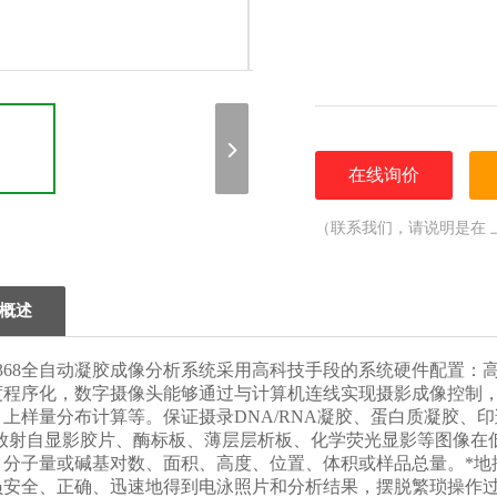
在线询价
（联系我们，请说明是在 
概述
368全自动凝胶成像分析系统采用高科技手段的系统硬件配置：
度程序化，数字摄像头能够通过与计算机连线实现摄影成像控制
样量分布计算等。保证摄录DNA/RNA凝胶、蛋白质凝胶、印迹杂交膜(包括W
、放射自显影胶片、酶标板、薄层层析板、化学荧光显影等图像在
、分子量或碱基对数、面积、高度、位置、体积或样品总量。*地
员安全、正确、迅速地得到电泳照片和分析结果，摆脱繁琐操作