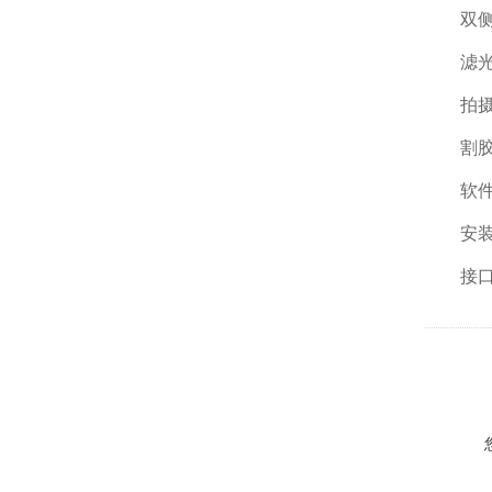
双侧反射反
滤光片：
拍摄面积
割胶观察
软件：美
安装：
接口US