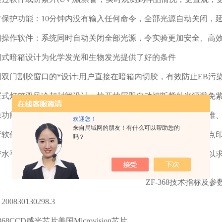
护功能：10分钟内没有输入任何命令，全部光源自动关闭，
作软件：系统同时自动关闭全部光源，令实验更加安全、高
暗箱设计为化学发光和生物发光提供了好的条件
门割胶窗口的*设计:用户直接在暗箱内切胶，有效防止EB污
灯箱双风冷却封闭设计：拉开抽屉即自动切断紫外光源避免紫
生命科学的得力助手：全自动分光光度计在DNA/蛋白质定量中的深度应用
能：调整图像大小、亮度、灰度、对比度、角度，条带校准、
欢迎您！
来自局域网的朋友！有什么可以帮助您的
件和图像获取软件一体化：图像拍摄、分析电泳凝胶、斑点印
吗？
平度和垂直度可调：可手动调节条带的水平度和垂直度，以求
ZF-368技术指标及参
830130298.3
8CCD感光芯片美国Microvision芯片