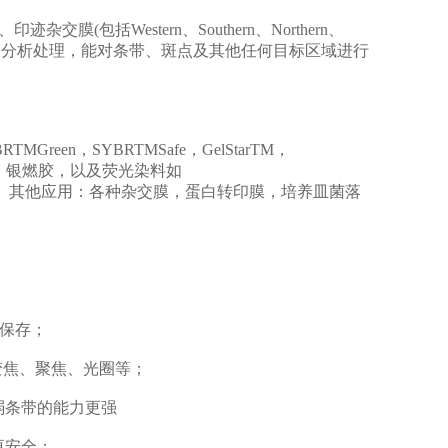
(包括Western、Southern、Northern、
像及分析处理，能对条带、斑点及其他任何目标区域进行
Green，SYBRTMSafe，GelStarTM，
询
亮蓝胶，银燃胶，以及荧光染料如
le标记胶/膜/芯片等。其他应用：各种杂交膜，蛋白转印膜，培养皿菌落
保存；
焦、聚焦、光圈等；
弱条带的能力更强
更安全；