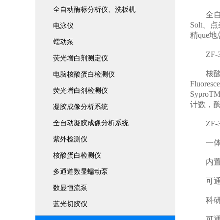
全自动酶标分析仪、洗板机
全自动凝胶
Solt
电泳仪
精que
蠕动泵
ZF-
荧光增白剂测定仪
核酸检测：
电脑核酸蛋白检测仪
Fluo
荧光增白剂检测仪
Sypro
计数，酶
凝胶成像分析系统
全自动凝胶成像分析系统
ZF-3
紫外检测仪
一体化设
核酸蛋白检测仪
内置1
多通道数显蠕动泵
可通过
数显恒流泵
科研级
蓝光切胶仪
可通过