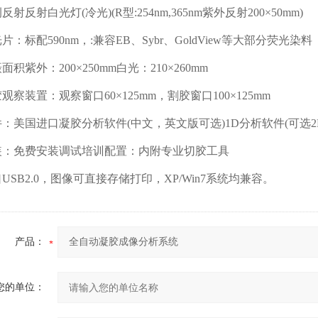
射白光灯(冷光)(R型:254nm,365nm紫外反射200×50mm)
标配590nm，:兼容EB、Sybr、GoldView等大部分荧光染料
紫外：200×250mm白光：210×260mm
装置：观察窗口60×125mm，割胶窗口100×125mm
国进口凝胶分析软件(中文，英文版可选)1D分析软件(可选2
免费安装调试培训配置：内附专业切胶工具
B2.0，图像可直接存储打印，XP/Win7系统均兼容。
产品：
您的单位：