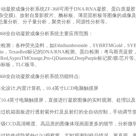
成像分析系统ZF-368可用于DNA/RNA凝胶、蛋白质凝胶、印迹杂交膜
、点杂交膜)、放射自显影胶片、酶标板、薄层层析板等图像的成
地总量分析、分子量分析，聚类分析，同源性分析等。
368全自动凝胶成像分析系统主要应用范围：
各种荧光染料，如Ethidiumbromide，SYBRTMGold，SYBRTM
rescein，TexasRed标记的DNA/RNA检测。蛋白检测：考马斯
TMRed,SyproTMOrange,Pro-QDiamond,DeepPurp
标板，TLC板等。
68全自动凝胶成像分析系统功能特点:
计,内置计算机，10.4英寸LCD电脑触摸屏
0.4英寸电脑触摸屏，直接进行凝胶图像的实时观测、处理以及
机箱面板进行透射紫外灯及反射灯的全自动控制，手动调节变
CCD高清晰度、高品质的图像体现画面更多的细节，分析微
软件或防紫外(UV)观察窗，实时观测到样品情况，更直观，