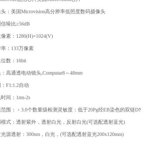
美国Microvision高分辨率低照度数码摄像头
噪比≥56dB
1280(H)×1024(V)
：133万像素
：16bit
通透电动镜头,Computar8～48mm
1:1.2自动
：1ms-2s
：﹥3.0个数量级检测灵敏度：低于20Pg经EB染色的双链D
式：透射紫外，透射白光，反射白光(可选配透射蓝光)
透射：300nm，白光，(可选配透射蓝光200x120mm)