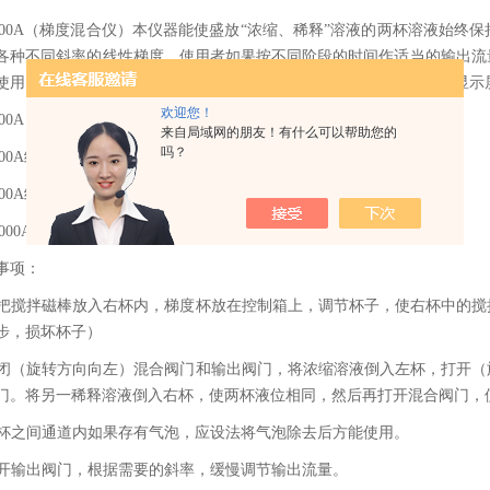
-500A（梯度混合仪）本仪器能使盛放“浓缩、稀释”溶液的两杯溶液始
各种不同斜率的线性梯度。使用者如果按不同阶段的时间作适当的输出流
使用，只要在需要搅拌的杯体内放入一个密封磁芯即可。★LED数码显示
欢迎您！
-500A（梯度混合仪）技术参数：
来自局域网的朋友！有什么可以帮助您的
吗？
-300A给出梯度600ml，梯度形状可直线，耐有机溶剂，转速数显。
-500A给出梯度1000ml，梯度形状可直线，耐有机溶剂，转速数显。
生命科学的得力助手：全自动分光光度计在DNA/蛋白质定量中的深度应用
-1000A给出梯度2000ml，梯度形状可直线，耐有机溶剂，转速数显。
事项：
 请把搅拌磁棒放入右杯内，梯度杯放在控制箱上，调节杯子，使右杯中的
步，损坏杯子）
 关闭（旋转方向向左）混合阀门和输出阀门，将浓缩溶液倒入左杯，打开
门。将另一稀释溶液倒入右杯，使两杯液位相同，然后再打开混合阀门，
 两杯之间通道内如果存有气泡，应设法将气泡除去后方能使用。
 打开输出阀门，根据需要的斜率，缓慢调节输出流量。