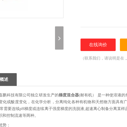
在线询价
（联系我们，请说明是在 
概述
嘉鹏科技有限公司独立研发生产的
梯度混合器
(耐有机） 是一种使溶液
变化或酸度变化，在化学分析，分离纯化各种有机物和天然物方面具有广
,常需要连续pH梯度或连续离子强度梯度的洗脱液;超速离心制备分离某
积和控制流速等两种。
优势：