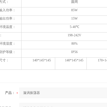
方式：
圆周
输入功率：
85
W
输出功率：
15W
环境温度：
5-40℃
：
198-242V
环境湿度：
80%
防护等级：
IP56
尺寸：
140*145*145
140*145*145
170×1
产品：