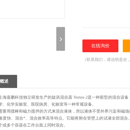
在线询价
（联系我们，请说明是在 
概述
上海嘉鹏科技独立研发生产的旋涡混合器 Vortex-2是一种新型的混
学、化学实验室、医院病房、化验室等一种常规设备。
需要用搅棒和磁力搅拌的方式来混合液体，所以液体不受外界污染和磁场
速度快、混合*、混合效率高等特点。它能将附在管壁上的试液全部混合
个或多个容器在工作台面上同时混合。