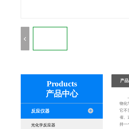
产品
Products
产品中心
物化
它不
反应仪器
省、
持一
光化学反应器