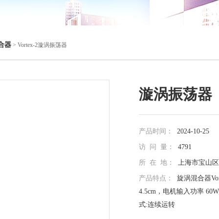
合器
> Vortex-2漩涡振荡器
漩涡振荡器
产品时间：
2024-10-25
访 问 量：
4791
所 在 地：
上海市宝山区真
产品特点：
旋涡混合器Vo
4.5cm，电机输入功率 60W
式:连续运转