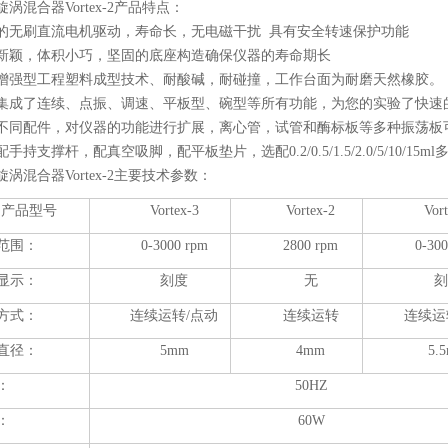
涡混合器Vortex-2产品特点：
的无刷直流电机驱动，寿命长，无电磁干扰 具有安全转速保护功能
新颖，体积小巧，坚固的底座构造确保仪器的寿命期长
增强型工程塑料成型技术、耐酸碱，耐碰撞，工作台面为耐磨天然橡胶。
集成了连续、点振、调速、平板型、碗型等所有功能，为您的实验了快速
不同配件，对仪器的功能进行扩展，离心管，试管和酶标板等多种振荡板
手持支撑杆，配真空吸脚，配平板垫片，选配0.2/0.5/1.5/2.0/5/10/15m
旋涡混合器Vortex-2主要技术参数：
产品型号
Vortex-3
Vortex-2
Vort
范围：
0-3000 rpm
2800 rpm
0-300
显示：
刻度
无
刻
方式：
连续运转
/点动
连续运转
连续运
直径：
5
mm
4mm
5.
：
50HZ
生命科学的得力助手：全自动分光光度计在DNA/蛋白质定量中的深度应用
：
60W