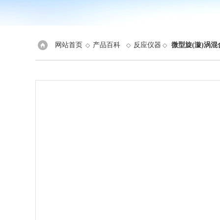
网站首页
产品百科
反应仪器
微型旋(漩)涡混
◇
◇
◇