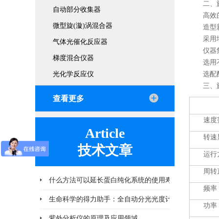
二、旋
自动部分收集器
高效
微型旋(漩)涡混合器
造型
采用
气体光催化反应器
仪器
梯度混合仪器
选用
光化学反应仪
选配配
三、
查看更多
速度
Article
转速
技术文章
运行
周转
什么方法可以延长蛋白纯化系统的使用寿命
频率
2026-06-25
功率
紫外分析仪的原理及应用领域
2026-04-10