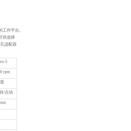
的工作平台。
可供选择
l多孔适配器
询
ex-5
0 rpm
度
转
/点动
5mm