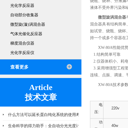
烧瓶、烧杯、分液漏
光化学反应器
液体不受外界污染和
自动部分收集器
微型旋涡混合器
混合器具有结构简单
微型旋(漩)涡混合器
如试管、烧瓶、烧杯
气体光催化反应器
持一个或多个容器在
梯度混合仪器
XW-80A
性能优
光化学反应仪
1.
结构简单可靠
2.
仪器体积小、耗
查看更多
3.
采用增强型工程
连续、点振、调速、
XW-80A
技术参
Article
技术文章
电
220v
压:
什么方法可以延长蛋白纯化系统的使用寿命
功
40w
2026-06-25
生命科学的得力助手：全自动分光光度计在