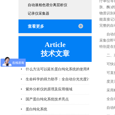
疗单位等
自动液相色谱分离层析仪
肽、酶)
物质识别
记录仪采集器
能直接记
完整的自
查看更多
自动
采集仪即
Article
特别是在
技术文章
二、
可快
什么方法可以延长蛋白纯化系统的使用寿命
可直
2026-06-25
度灵
紫外分析仪的原理及应用领域
2026-04-10
采用
全自
国产蛋白纯化系统技术亮点
2026-03-06
自动
蛋白纯化系统
2026-02-28