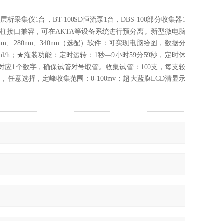
-A层析采集仪1台，BT-100SD恒流泵1台，DBS-100部分收集器1
析柱接口兼容，可在AKTA等设备系统进行预分离。
新型微电脑
4nm、280nm、340nm（选配）软件：可实现电脑绘图，数据分
l/h；★
灌装功能：定时运转：
1秒—9小时59分59秒，定时休
对应
1个数字，确保试管对号取管。收集试管：100支，每支较
9滴，任意选择，定峰收集范围：0-100mv；超大蓝膜LCD清显示