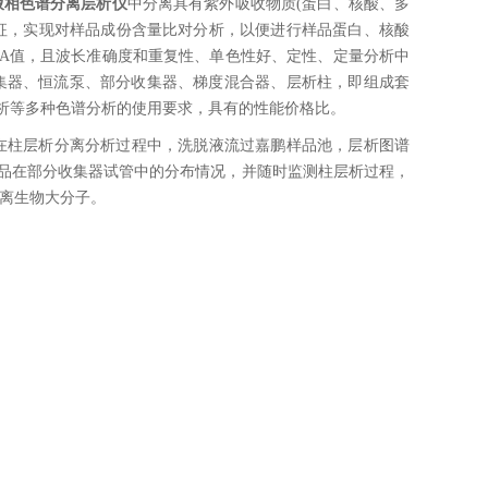
液相色谱分离层析仪
中分离具有紫外吸收物质(蛋白、核酸、多
征，实现对样品成份含量比对分析，以便进行样品蛋白、核酸
A值，且波长准确度和重复性、单色性好、定性、定量分析中
集器、恒流泵、部分收集器、梯度混合器、层析柱，即组成套
析等多种色谱分析的使用要求，具有的性能价格比。
能，在柱层析分离分析过程中，洗脱液流过嘉鹏样品池，层析图谱
询
品在部分收集器试管中的分布情况，并随时监测柱层析过程，
分离生物大分子。