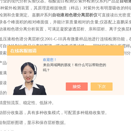
行业的现代分析实验仪器。核酸蛋白检测仪
/紫外检测仪系列产品是
自动
的种紫外检测装置，其原理是根据物质（样品）对紫外光有明显吸收的特
检测和含量测定。嘉鹏JP系列
自动液相色谱分离层析仪
可直接读出光密度
录各个峰面积的相对峰面值，并能计算质量相对的含量;仪器配上嘉鹏采
动液相色谱分离分析装置，可满足凝胶渗透层析、亲和层析、离子交换层
低压液相色谱分离层析仪2001-C-III具有微量样品池进行连续检测功
可自动绘制出样品分离的图谱（吸收峰或透过峰），同时可检测出所需样
摸索实验过程中，及时改变洗脱条件，以便迅速取得可靠
实验方案
,达到
欢迎您！
产品特点
来自局域网的朋友！有什么可以帮助您的
吗？
速满足凝胶渗透层析、亲和层析、离子交换层析等多种色谱分析。
接读出光密度
A值，且波长准确度和重复性。
生命科学的得力助手：全自动分光光度计在DNA/蛋白质定量中的深度应用
活的仪器模块化配置，让科研过程更直观。
精度恒流泵、稳定性、低脉冲。
动部分收集器，具有多种收集模式，可配置多种规格收集管。
绘制层析图谱，显示和保存层析数据。