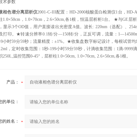
技术参数
液相色谱分离层析仪
2001-C-III配置：HD-2000核酸蛋白检测仪1台，HD
.0×50cm，1.0×70cm，2.6×50cm,各1根，恒温层析柜1台。 ★
与
GE层
，显示
3个OD值，用户直接读出光密度A值。波长: 220nm（选配）、25
及打印。★
转速分辨率
0.1转/分—150转/分，正反可调，流量：1—14500m
9小时59分59秒；流量精度：±1%。★
收集盘数字标记设计，每根试管均
2ml，定时收集范围：1秒-199小时59分59秒，计滴收集范围：1滴-999
250L,温控范围0-45°，
层析柱
1.0×50cm, 1.0×70cm, 2.6×50cm,各1根。
产品：
您的单位：
您的姓名：