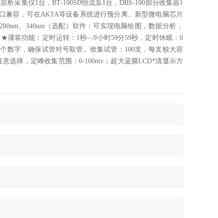
A层析采集仪1台，BT-100SD恒流泵1台，DBS-100部分收集器1
GE层析柱接口兼容，可在AKTA等设备系统进行预分离。新型微电脑芯片
、280nm、340nm（选配）软件：可实现电脑绘图，数据分析，
/h；★灌装功能：定时运转：1秒—9小时59分59秒，定时休眠：0
1个数字，确保试管对号取管。收集试管：100支，每支较大容
，任意选择，定峰收集范围：0-100mv；超大蓝膜LCD*清显示方