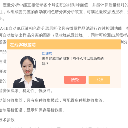
、定量分析中能直接记录各个峰面积的相对峰面值，并能计算质量相对的
柱，即组成套完整的自动液相色谱分离分析装置，可满足凝胶渗透层析、
比。
01-A-III自动低压液相色谱分离层析仪具有微量样品池进行连续检测功
可自动绘制出样品分离的图谱（吸收峰或透过峰），同时可检测出所需样
摸索实验过程中，及时改变洗脱条件，以便迅速取得可靠实验方案,达到
产品特点
欢迎您！
来自局域网的朋友！有什么可以帮助您的
速满足凝胶渗透层析、亲和层析、离子交换层析等多种色谱分析。
吗？
接读出光密度A值，且波长准确度和重复性。
活的仪器模块化配置，让科研过程更直观。
生命科学的得力助手：全自动分光光度计在DNA/蛋白质定量中的深度应用
精度恒流泵、稳定性、低脉冲。
动部分收集器，具有多种收集模式，可配置多种规格收集管。
绘制层析图谱，显示和保存层析数据。
技术参数