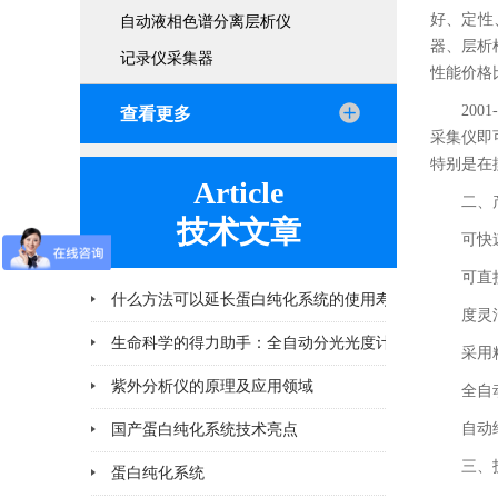
好、定性
自动液相色谱分离层析仪
器、层析
记录仪采集器
性能价格
20
查看更多
采集仪即
特别是在
Article
二、
技术文章
可快
可直
什么方法可以延长蛋白纯化系统的使用寿命
度灵
2026-06-25
采用
紫外分析仪的原理及应用领域
2026-04-10
全自
自动
国产蛋白纯化系统技术亮点
2026-03-06
三、
蛋白纯化系统
2026-02-28