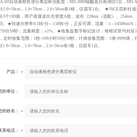
1-A-III自动液相色谱分离层析仪配置：HD-2000核酸蛋白检测仪1台，HD-
1.0×50cm，1.0×70cm，2.6×50cm各1根，仪器车1台。 ★与
3个OD值，用户直接读出光密度A值。波长: 220nm（选配）、254nm
。★转速分辨率0.1转/分—150转/分，正反可调，流量：1—14500ml
时59分59秒；流量精度：±1%。★收集盘数字标记设计，每根试管均对应
l，定时收集范围：1秒-199小时59分59秒，计滴收集范围：1滴-9999滴
.0×50cm，1.0×70cm，2.6×50cm各1根，仪器车1台。
产品：
您的单位：
您的姓名：
联系电话：