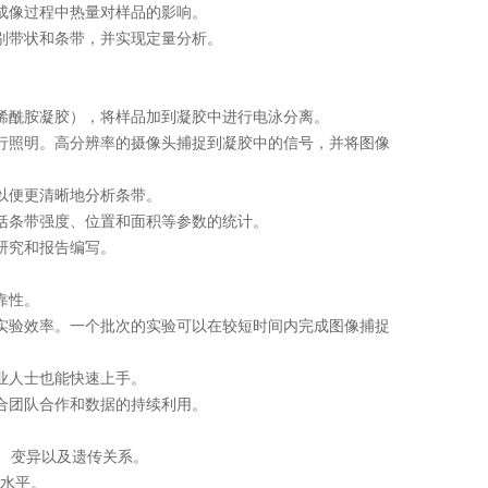
成像过程中热量对样品的影响。
别带状和条带，并实现定量分析。
烯酰胺凝胶），将样品加到凝胶中进行电泳分离。
行照明。高分辨率的摄像头捕捉到凝胶中的信号，并将图像
以便更清晰地分析条带。
括条带强度、位置和面积等参数的统计。
研究和报告编写。
靠性。
实验效率。一个批次的实验可以在较短时间内完成图像捕捉
业人士也能快速上手。
合团队合作和数据的持续利用。
、变异以及遗传关系。
达水平。