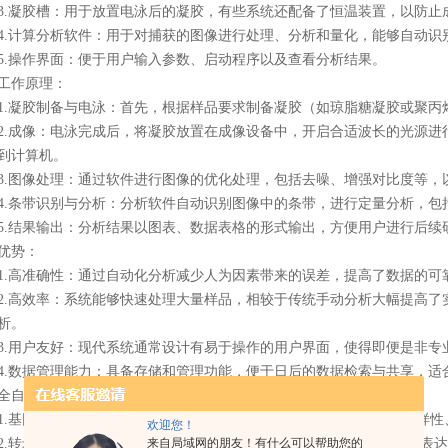
凝胶槽：用于放置电泳后的凝胶，有些系统还配备了恒温装置，以防止
计算分析软件：用于对捕获的图像进行处理、分析和量化，能够自动识
操作界面：便于用户输入参数、启动程序以及查看分析结果。
作原理：
凝胶制备与电泳：首先，根据样品要求制备凝胶（如琼脂糖凝胶或聚丙
成像：电泳完成后，将凝胶放置在成像设备中，开启合适波长的光源进
到计算机。
图像处理：通过软件进行图像的优化处理，包括去噪、增强对比度等，
条带识别与分析：分析软件自动识别图像中的条带，进行定量分析，包
结果输出：分析结果以图表、数据表格的形式输出，方便用户进行后续
势：
高准确性：通过自动化分析减少人为因素带来的误差，提高了数据的可
高效率：系统能够快速处理大量样品，相较于传统手动分析大幅提高了
析。
用户友好：现代系统通常设计有易于操作的用户界面，使得即便是非专
数据管理能力：具备存储和管理功能，便于日后的数据检索与共享，适
动凝胶成像分析系统在以下几个领域得到广泛应用：
基因组学：用于DNA片段的分离和定量，帮助研究人员分析基因多样性
欢迎您！
转录组学：RNA凝胶电泳分析常用于验证qPCR实验结果，检测基因表
来自局域网的朋友！有什么可以帮助您的