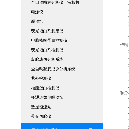
全自动酶标分析仪、洗板机
3.
4.
电泳仪
5.
蠕动泵
工
荧光增白剂测定仪
1.
2.
电脑核酸蛋白检测仪
传输
荧光增白剂检测仪
3.
4.
凝胶成像分析系统
5.
全自动凝胶成像分析系统
优
紫外检测仪
1.
2.
核酸蛋白检测仪
和分
多通道数显蠕动泵
3.
数显恒流泵
4.
全自
蓝光切胶仪
1.
2.