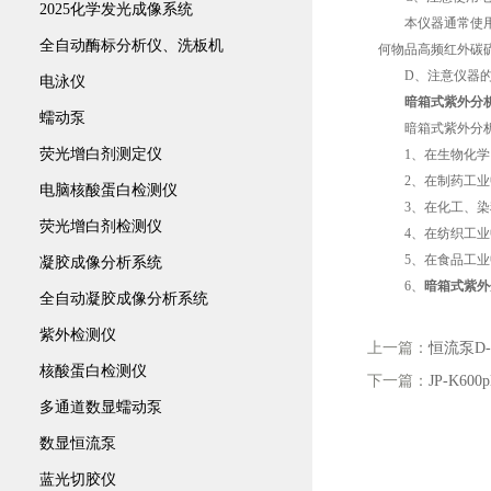
2025化学发光成像系统
本仪器通常使用随
全自动酶标分析仪、洗板机
何物品高频红外碳
D、注意仪器的
电泳仪
暗箱式紫外分
蠕动泵
暗箱式紫外分析
荧光增白剂测定仪
1、在生物化学、
2、在制药工业中
电脑核酸蛋白检测仪
3、在化工、染料
荧光增白剂检测仪
4、在纺织工业中
5、在食品工业中
凝胶成像分析系统
6、
暗箱式紫外
全自动凝胶成像分析系统
紫外检测仪
上一篇：
恒流泵D-
核酸蛋白检测仪
下一篇：
JP-K6
多通道数显蠕动泵
数显恒流泵
蓝光切胶仪